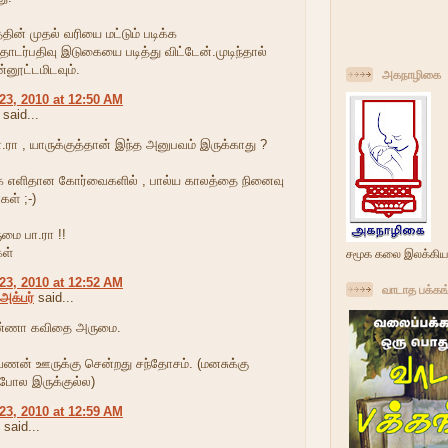
்தின் முத‌ல் வ‌ரியை ம‌ட்டும் ப‌டிக்க
.தொட‌ர்ப‌திவு இடுகையை படித்து விட்டேன்.முடிந்தால்
்னூட்ட‌மிட‌வும்.
அகநாழிகை
23, 2010 at 12:50 AM
said...
.ரா , யாருக்குத்தான் இந்த அனுபவம் இருக்காது ?
க எளிதான கோர்வைகளில் , பால்ய காலத்தை நினைவு
்கள் ;-)
மை பா.ரா !!
கள்
சமூக கலை இலக்கிய
23, 2010 at 12:52 AM
வாடாத பக்கங
அக்பர்
said...
ண்ணா கவிதை அருமை.
வணன் ஊருக்கு சென்றது சந்தோசம். (மனசுக்கு
ோல இருக்குல்ல)
23, 2010 at 12:59 AM
said...