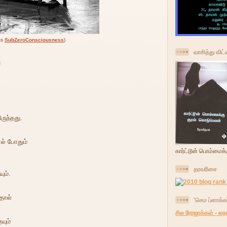
ks
SubZeroConsciousness
)
வாசித்து விட்
ு
ருந்தது.
ால் போதும்
கார்ட்டூன் பொம்மைக்
தரவரிசை
ும்.
தால்
'செம ப்ளாக்கர
சில ரோஜாக்கள் - ல
யும்