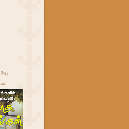
 இதழ்
்கள்