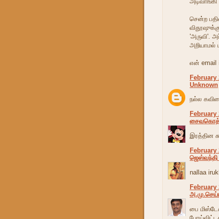
அடிவாங்கி
சென்ற பதி
விதூஷுக்கு
'அருவி'. அ
அறியாமல் ப
என் email 
February 
Unknown
நல்ல கவித
February 
சைவகொத்த
இரத்தின சு
February 
ஜெஸ்வந்தி
nallaa iru
February 
அ.மு.செய்
பை மிஸ்டேக்
போய்விட்ட‌