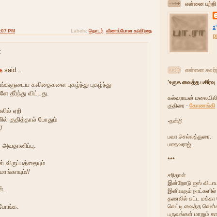
என்னை பற்றி
:07 PM
Labels:
தொடர்
,
வீணாப்போன க(வி)தை
p
:
ை
said...
என்னை கவர்ந
'உருக வைத்த பகிர்வு
 உங்களுடைய கவிதைகளை புகழ்ந்து புகழ்ந்து
ே தீர்ந்து விட்டது.
கல்வராயன் மலையிலிர
குதிரை -
கோணங்கி
லில் ஏறி
ல் குதித்தால் போதும்
-நன்றி
/
பவா.செல்லத்துரை.
மாதவராஜ்.
 அவதானிப்பு.
***
ல் விருப்பத்தையும்
மாங்காயும்//
சரிதான்
இன்றோடு ஐஸ் வியாபா
்.
இனிவரும் நாட்களில
தணலில் சுட்ட மக்க
போங்க.
வெட்டி வைத்த வெள்ள
பருவங்கள் மாறும் க