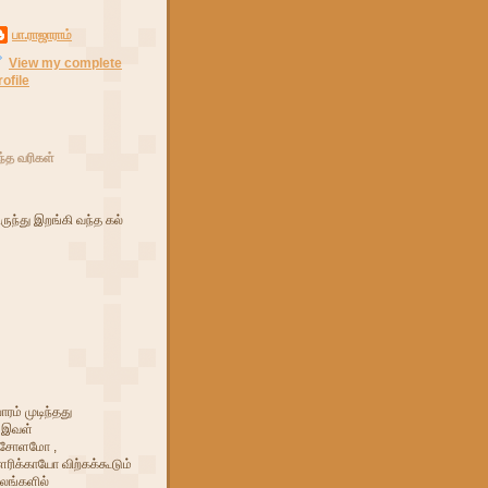
பா.ராஜாராம்
View my complete
rofile
்த வரிகள்
ுந்து இறங்கி வந்த கல்
ரம் முடிந்தது
் இவள்
ா சோளமோ ,
ரிக்காயோ விற்கக்கூடும்
ாலங்களில்