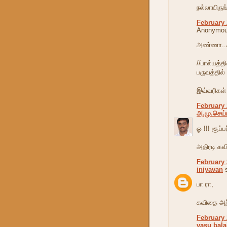
நல்லாயிருங
February 
Anonymous
அண்ணா..அற
//பால்யத்தி
பருவத்தில் 
இவ்வரிகள் 
February 
அ.மு.செய்
ஓ !!! சூப்ப
அதிரடி கவ
February 
iniyavan
s
பா ரா,
கவிதை அற்
February 
vasu bala