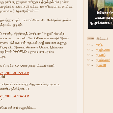
்கு நான் எழுதியுள்ள பின்னூட்டத்துக்குக் கீழே உள்ள
ப்பழுக்கற்ற குற்றால அருவிகள் மன்னிக்குமாக, இவர்கள்
ுனைபெயர் தேர்கிறார்கள்.////
ாஜாசுந்தரராஜன். மனசாட்சியை விட வேறென்ன நமக்கு
்து விட முடியும்.
ம் தாண்டி சிந்திக்கத் தெரியாத "அருவி" போன்ற
ாட்டக் கூட பயப்படும் பெயரிலிகளைக் கண்டு அச்சம்
திரட்டிகள்
தேவை இல்லை என்பதே என் தாழ்மையான கருத்து.
திரட்டி
 எரிந்து விட அக்கால சீதைகள் இல்லை இன்றைய
தமிழ்வெளி
 அவர்கள் PHOENIX பறவையாகி ரொம்ப
தமிலிஷ்
டது.
தமிழ்மணம்
தமிழ்10
பு நிறைந்த concern-னுக்கு மிகவும் நன்றி.
23, 2010 at 1:21 AM
aid...
் விருப்பம் என்னன்னு அனுமானிக்கமுடியாமல்
கொண்டிருக்கிறேன். :-(
23, 2010 at 1:42 AM
d...
ப்படி எல்லாம் எழுதறீங்க...