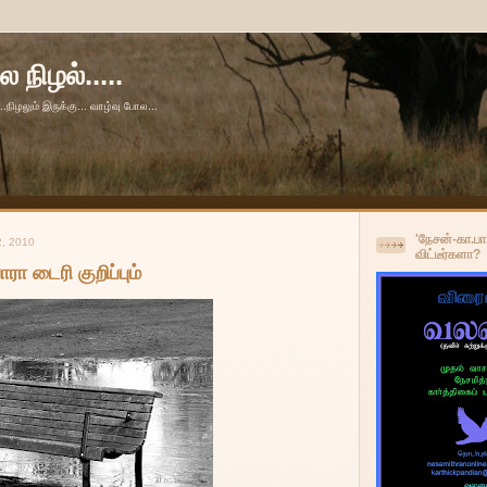
 நிழல்.....
...நிழலும் இருக்கு... வாழ்வு போல...
'நேசன்-கா.ப
, 2010
விட்டீர்களா?
ரா டைரி குறிப்பும்