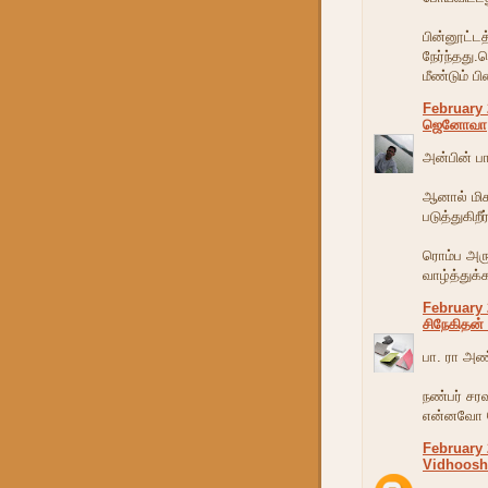
பின்னூட்ட‌த
நேர்ந்த‌து
மீண்டும் பின
February 
ஜெனோவா
அன்பின் பா
ஆனால் மி
படுத்துகிறீர
ரொம்ப அரு
வாழ்த்துக்
February 
சிநேகிதன் 
பா. ரா அ
நண்பர் சர
என்னவோ ப
February 
Vidhoosh