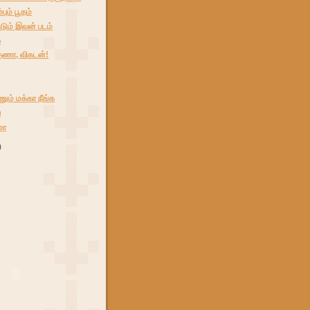
்பும் பூதம்
ும் இவன் படம்
்
ுகுணா, விகடன்!
ை
ும் மக்கா நீங்க
்
மா
)