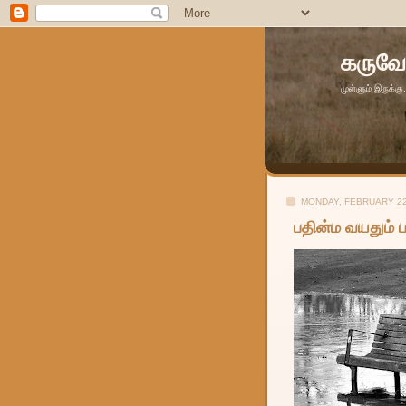
கருவேல
முள்ளும் இருக்கு
MONDAY, FEBRUARY 22
பதின்ம வயதும் பா