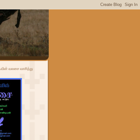
ா.வின் வலசை வாசித்து