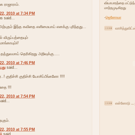
வியாபாரத்தை மட்டுந
்க ராஜாராம்.
மாற்றமுடிகிறது
22, 2010 at 7:34 PM
-
ஜெனோவா
 said...
்புதம் இந்த கவிதை எளிமையாய் எனக்கு புரிந்தது...
வாசித்துவிட்ட
ல் விருப்பத்தையும்
மாங்காயும்//
தத்துவமாய் தெரிகிறது அறிவுக்கு.....
22, 2010 at 7:46 PM
யது
said...
ர்..! குதிச்சி குதிச்சி யோசிப்பீங்களோ !!!!
ிதை !!!
22, 2010 at 7:54 PM
aid...
என்னோடு ... 
புதம்.
22, 2010 at 7:55 PM
ji
said...