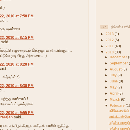
!:)
22, 2010 at 7:58 PM
id...
நீங்கள் வாசி
ுக்கு அண்ணா
►
2013
(1)
22, 2010 at 8:15 PM
►
2012
(6)
said...
►
2011
(40)
ம்புட்டு எழுத்தையும் இத்துனூண்டு வரிக்குள்...
▼
2010
(80)
ட்டுமே முடிகிறது அண்ணா.. :)
►
December
(
►
September
22, 2010 at 8:28 PM
aid...
►
August
(8)
►
July
(9)
.சித்தப்ஸ் :)
►
June
(8)
22, 2010 at 8:30 PM
►
May
(7)
...
►
April
(8)
 பறித்த மாங்காய் !
►
March
(6)
 தேவைப்பட்டிருக்குமே!
▼
February
(1
ரயிலோசையில் கி
22, 2010 at 9:55 PM
வாய்க்கால் வெட
rarajan
said...
பதின்ம வயதும் 
ாக வந்திருக்கிறது, மனிதக் காலில் குதித்து
பதின்ம வயதும் 