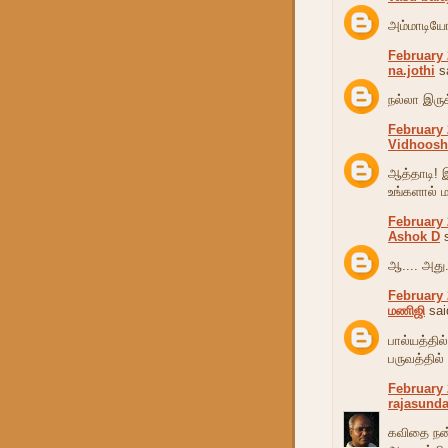
அம்மாடியோ
February 
na.jothi
sa
நல்லா இர
February 
Vidhoosh
ஆத்தாடி! இ
உங்களால் ம
February 
Ashok D
s
ஆ.... அது..
February 
மணிஜி
said
பால்யத்தில்
பருவத்தில்
February 
rajasunda
கவிதை நன்ற