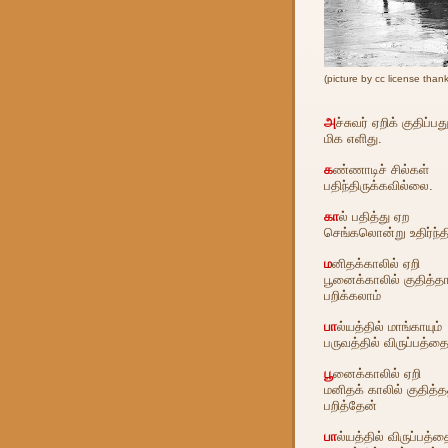
(picture by cc license than
அ
ச்சுவர் ஏறிக் குதிப்பத
மிக எளிது.
க
ண்ணாடிச் சில்கள்
பதிந்திருக்கவில்லை.
கா
ல் பதித்து ஏற
செங்கலொன்று உதிர்ந்தி
ம
னிதக்காலில் ஏறி
பூனைக்காலில் குதித்த
பறிக்கலாம்
பா
ல்யத்தில் மாங்காயும்
பருவத்தில் விருப்பத்தைய
பூ
னைக்காலில் ஏறி
மனிதக் காலில் குதித்த
பறித்தேன்
பா
ல்யத்தில் விருப்பத்தை