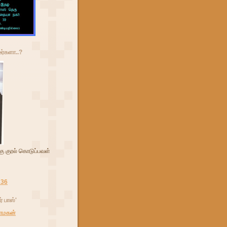
டீர்களா..?
கு குரல் கொடுப்பவள்
் பாஸ்'
தாமகன்