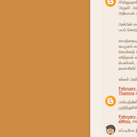
///விதூஷுக
'அருவி'. அ
அறியாமல் ப
அன்பின் ர
பயம் கொடுத
காமத்தையு
சுயமுகம் க
கொள்ளத் 
எரித்தால்
பெண்கள்,
நாளாகிவிட்
உங்கள் அன்
February 
Thamira
s
பால்யத்தின
முழித்துக்
February 
ஸ்ரீராம்.
sai
எப்படியோ இ