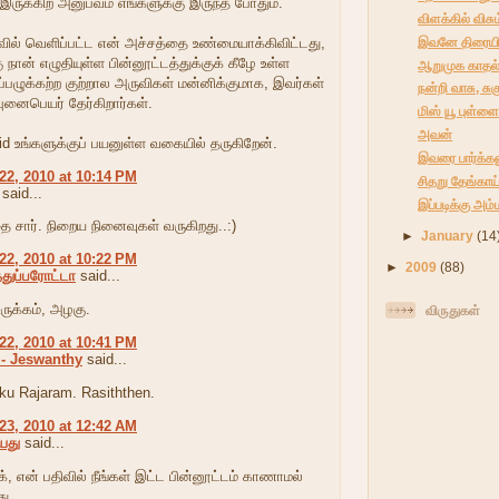
 இருக்கிற அனுபவம் எங்களுக்கு இருந்த போதும்.
விளக்கில் விசும
இவனே திரையிட
வில் வெளிப்பட்ட என் அச்சத்தை உண்மையாக்கிவிட்டது,
 நான் எழுதியுள்ள பின்னூட்டத்துக்குக் கீழே உள்ள
ஆறுமுக காதல
ப்பழுக்கற்ற குற்றால அருவிகள் மன்னிக்குமாக, இவர்கள்
நன்றி வாசு, ச
ுனைபெயர் தேர்கிறார்கள்.
மிஸ் யூ புள்ள
அவன்
id உங்களுக்குப் பயனுள்ள வகையில் தருகிறேன்.
இவரை பார்க்கண
22, 2010 at 10:14 PM
சிதறு தேங்காய
said...
இப்படிக்கு அம்
ை சார். நிறைய நினைவுகள் வருகிறது..:)
►
January
(14
22, 2010 at 10:22 PM
►
2009
(88)
ுப்பரோட்டா
said...
ருக்கம், அழகு.
விருதுகள்
22, 2010 at 10:41 PM
 - Jeswanthy
said...
kku Rajaram. Rasiththen.
23, 2010 at 12:42 AM
யது
said...
, என் ப‌திவில் நீங்க‌ள் இட்ட‌ பின்னூட்ட‌ம் காணாம‌ல்
து.