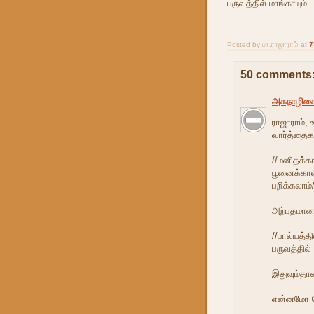
பருவத்தில் மாங்காயும்.
Posted by
பா.ராஜாராம்
at
7
50 comments
அகநாழிக
ராஜாராம்,
வார்த்தைகள
//மனிதக்கா
பூனைக்காலி
பறிக்கலாம்/
அற்புதமான
//பால்யத்தி
பருவத்தில் 
இதுவும்தான
என்னமோ 