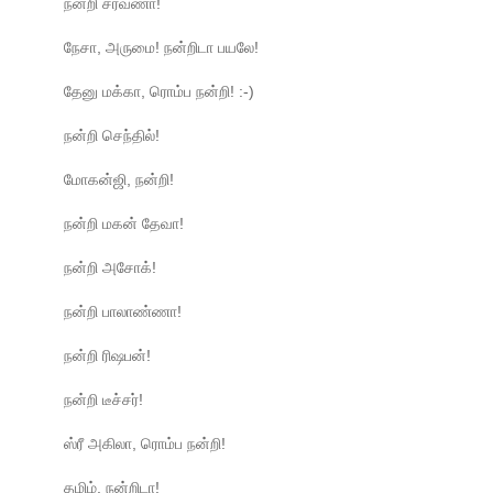
நன்றி சரவணா!
நேசா, அருமை! நன்றிடா பயலே!
தேனு மக்கா, ரொம்ப நன்றி! :-)
நன்றி செந்தில்!
மோகன்ஜி, நன்றி!
நன்றி மகன் தேவா!
நன்றி அசோக்!
நன்றி பாலாண்ணா!
நன்றி ரிஷபன்!
நன்றி டீச்சர்!
ஸ்ரீ அகிலா, ரொம்ப நன்றி!
தமிழ், நன்றிடா!