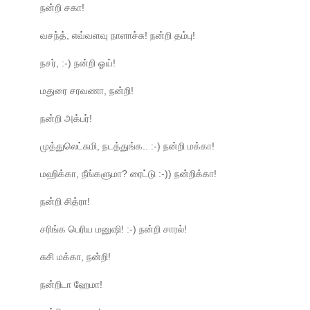
நன்றி சகா!
வசந்த், எவ்வளவு நாளாச்சு! நன்றி தம்பு!
நசர், :-) நன்றி ஓய்!
மதுரை சரவணா, நன்றி!
நன்றி அக்பர்!
முத்துலெட்சுமி, நடத்துங்க.. :-) நன்றி மக்கா!
மஹிக்கா, நீங்களுமா? ரைட்டு :-)) நன்றிக்கா!
நன்றி சித்ரா!
சரிங்க பெரிய மனுஷி! :-) நன்றி சாரல்!
சுசி மக்கா, நன்றி!
நன்றிடா ஹேமா!