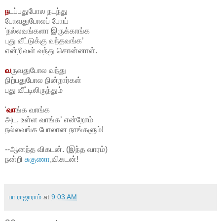
ந
டப்பதுபோல
நடந்து
போவதுபோலப் போய்
'நல்லவங்களா இருக்காங்க
புது வீட்டுக்கு வந்தவங்க’
என்றிவள் வந்து சொன்னாள்.
வ
ருவதுபோல
வந்து
நிற்பதுபோல நின்றார்கள்
புது வீட்டிலிருந்தும்
'
வா
ங்க
வாங்க
அட, உள்ள வாங்க’ என்றோம்
நல்லவங்க போலான நாங்களும்!
--ஆனந்த விகடன். (இந்த வாரம்)
நன்றி
சுகுணா
,விகடன்!
பா.ராஜாராம்
at
9:03 AM