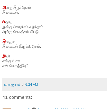
அ
ங்கு இருந்தோம்
இல்லாமல்.
பி
றகு,
இங்கு கொஞ்சம் வந்தோம்
அங்கு கொஞ்சம் விட்டு.
இ
ங்கும்
இல்லாமல் இருக்கிறோம்.
இ
னி,
எங்கு போக
என் செகத்தீரே?
பா.ராஜாராம்
at
6:24 AM
41 comments: