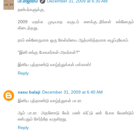
பா.ராஜாராம்
December 31, 2009 at 6:30 AM
நண்பர்களுக்கு,
2009 மறக்க முடியாத வருடம் எனக்கு..நீங்கள் எல்லோரும்
கிடைத்தது.
நாம் எல்லோருமாக ஒரு கேள்வியை ஆத்மார்த்தமாக எழுப்புவோம்.
"இனி எங்கு போவார்கள்-அவர்கள்?"
இனிய புத்தாண்டு வாழ்த்துக்கள் மக்காஸ்!
Reply
vasu balaji
December 31, 2009 at 6:40 AM
இனிய புத்தாண்டு வாழ்த்துகள் பா.ரா.
ஆம் பா.ரா. அதனோடு வேர் மண் விட்டு ஏன் போக வேண்டும்
என்பதும் சேர்ந்தே வருகிறது.
Reply